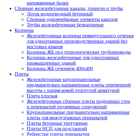
напряженные балки
Сборные железобетонные каналы, тоннели и трубы
Лоток водоотводный бетонный
Сборные одноячейковые элементы каналов
Трубы железобетонные безнапорные
Колонны
Железобетонные колонны прямоугольного сечения
для одноэтажных производственных зданий без
мостовых кранов
Колонны ЖБ под технологические трубопроводы
Колонны железобетонные для одноэтажных
промышленных зданий
Колонны ЖБ сечением 400х400
Плиты
Железобетонные крупнопанельные
предварительно напряженные плиты переменной
высоты с напрягаемой отогнутой арматурой
Плита плоская
Железобетонные сборные плиты подпорных стен
и перекрытий подземных сооружений
Крупнопанельные предварительно напряженные
плиты для междуэтажных перекрытий
Плиты бетонные тротуарные
Плиты НСП для подстанций
Ребристые плиты перекрытия