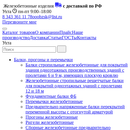
Железобетонные изделия
с доставкой по РФ
Ухта
пн-пт 9:00–18:00
8 343 361 11 78
ooobzsk@list.ru
Перезвоните мне
Каталог товаров
О компании
Прайс
Наше
производство
Доставка
Статьи
ГОСТы
Контакты
Ухта
Балки, прогоны и перемычки
Балки стропильные железобетонные для покрытий
здания одноэтажных производственных зданий с
пролетами 6 и 9 м, имеющих плоскую кровлю
Железобетонные стропильные решетчатые балки
для покрытий одноэтажных зданий с пролетами
12 и 18 м
Фундаментные балки ФБ
Перемычки железобетонные
Предварительно напряженные балки перекрытий
переменной высоты с отогнутой арматурой
Прогоны железобетонные
Ригели железобетонные
Сборные железобетонные предварительно